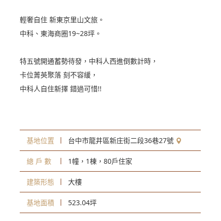
工程進度
WORK
輕奢自住 新東京里山文旅。
中科、東海商圈19~28坪。
客服中心
SERVICE
特五號開通蓄勢待發，中科人西進倒數計時，
卡位菁英聚落 刻不容緩，
中科人自住新擇 錯過可惜!!
基地位置
台中市龍井區新庄街二段36巷27號
總 戶 數
1幢，1棟，80戶住家
建築形態
大樓
基地面積
523.04坪