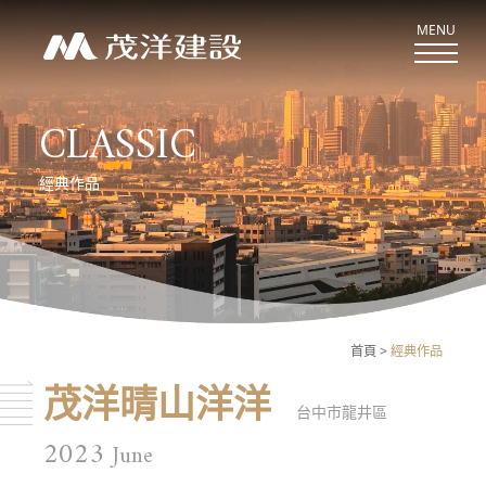
MENU
CLASSIC
關於茂洋
經典作品
ABOUT US
新案鑑賞
CASE
經典作品
首頁
經典作品
CLASSIC
茂洋晴山洋洋
最新消息
台中市龍井區
NEWS
2023
June