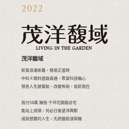
2022
茂洋馥域
新富浪潮來襲，移居正當時
中科Ｘ精科道路直通，聚富科技軸心
預見人生甜蜜點，改變佈局，就趁現在
首付58萬 擁抱 千坪花園飯店宅
能站上浪頭，何必日後望洋興歎
成就想要的人生，先把握起漲契機