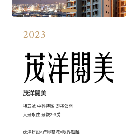
1
2023
茂洋閱美
特五號 中科特區 即將公開
大景永住 景觀2-3房
茂洋建設×跨界雙城×眼界超越