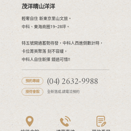
茂洋晴山洋洋
輕奢自住 新東京里山文旅。
中科、東海商圈19~28坪。
特五號開通蓄勢待發，中科人西進倒數計時，
卡位菁英聚落 刻不容緩，
中科人自住新擇 錯過可惜!!
(04) 2632-9988
預約專線
接待會館
全新落成.請電洽預約