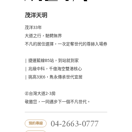
茂洋天玥
茂洋33年
大道之行，馳騁無界
不凡的居住選擇，一次定奪世代的尊赫入場券
| 捷運藍線B5站，到站就到家
| 兆級中科，千億海空雙港核心
| 挑高3米6，雋永傳承世代宜居
㊣台灣大道2-3房
敬邀您，一同邁步下一個不凡世代。
04-2663-0777
預約專線