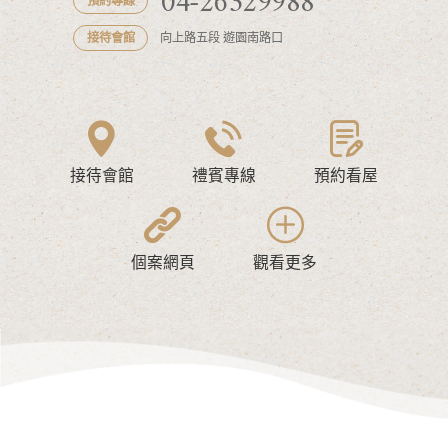
04-26329988
預約專線
接待會館
向上路五段 遊園南路口
接待會館
禮賓專線
預約看屋
個案網頁
觀看更多