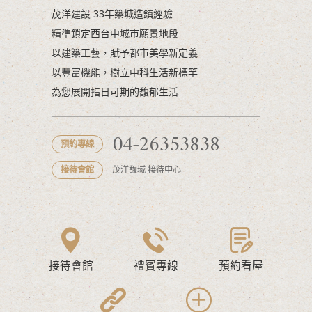
茂洋建設 33年築城造鎮經驗
精準鎖定西台中城市願景地段
以建築工藝，賦予都市美學新定義
以豐富機能，樹立中科生活新標竿
為您展開指日可期的馥郁生活
04-26353838
預約專線
接待會館
茂洋馥域 接待中心
接待會館
禮賓專線
預約看屋