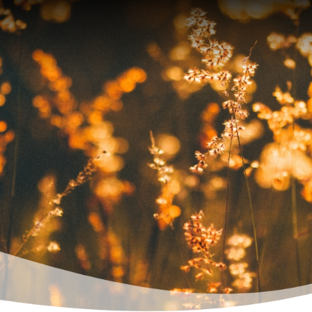
工
最
經
NEWS
CLASSIC
CA
程
新
典
進
消
作
度
息
品