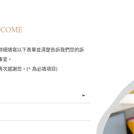
LCOME
詳細填寫以下表單並清楚告訴我們您的訴
事宜。
再次感謝您。(
*
為必填項目)