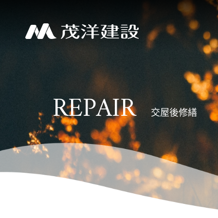
REPAIR
客
SERVICE
WORK
交屋後修繕
服
中
心