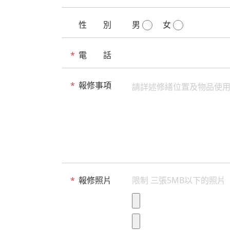
性 別
男
女
*
電 話
*
報修事項
*
報修照片
限制 三張5MB以下的照片