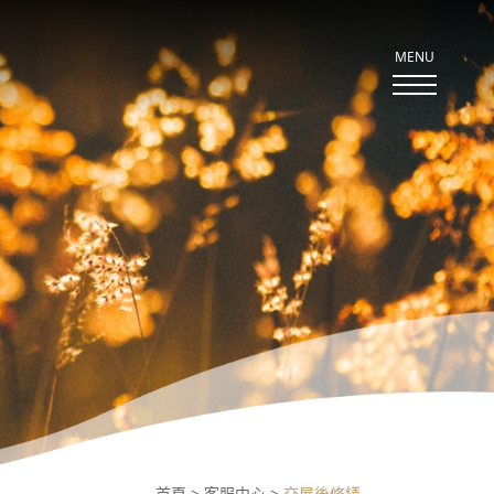
MENU
新
關
SE
ABOUT US
案
於
鑑
茂
賞
洋
首頁
客服中心
交屋後修繕