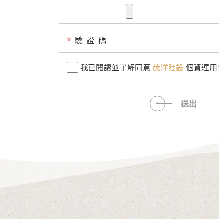
*
驗 證 碼
我已閱讀並了解同意
茂洋建設
個資運用
送出