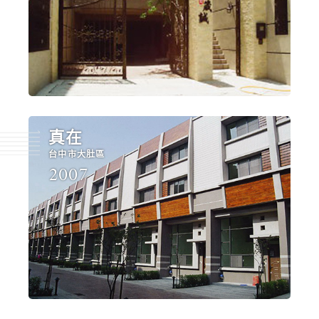
真在
台中市大肚區
2007