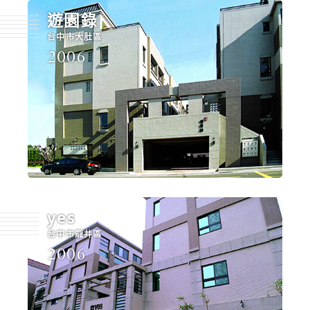
遊園錄
台中市大肚區
2006
yes
台中市龍井區
2006