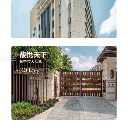
馥悅天下
台中市大肚區
2015