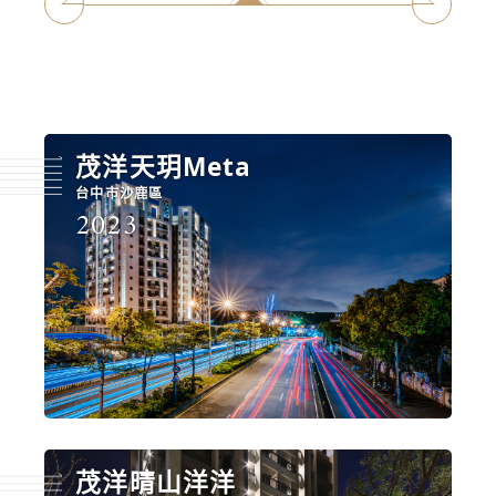
Previous
Next
工程進度
WORK
客服中心
SERVICE
茂洋天玥Meta
台中市沙鹿區
2023
茂洋晴山洋洋