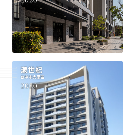
2020
漾世紀
台中市大里區
2020