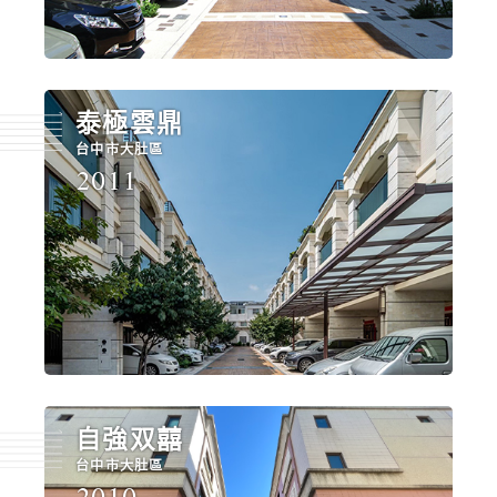
泰極雲鼎
台中市大肚區
2011
自強双囍
台中市大肚區