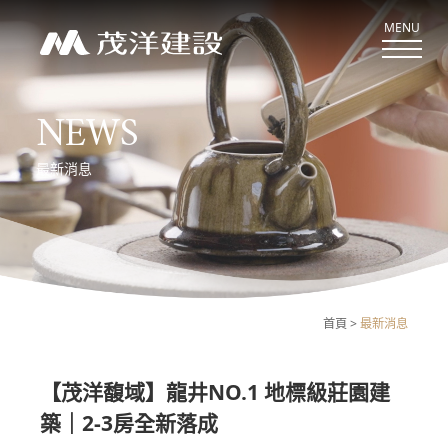
MENU
NEWS
關於茂洋
最新消息
ABOUT US
新案鑑賞
CASE
經典作品
首頁
最新消息
CLASSIC
最新消息
【茂洋馥域】龍井NO.1 地標級莊園建
NEWS
築｜2-3房全新落成