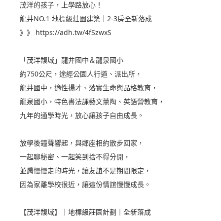
茂洋的孩子，上學路放心！
龍井NO.1 地標級莊園建築｜2-3房全新落成
》》
https://adh.tw/4fSzwxS
「茂洋馥域」龍井國中＆龍泉國小
約750公尺，途經公園人行道、派出所，
龍井國中，適性揚才、落實生命與品格教育，
龍泉國小，特色書法課藝文薰陶、英語營教育，
九年的通學時光，放心讓孩子自由成長。
放學後鐘聲響起，與鄰座相約散步回家，
一起聊秘密、一起笑到捨不得分開，
並肩慢慢走的時光，讓友誼不是期間限定，
因為家離學校很近，讓這份情誼慢慢成長。
【茂洋馥域】｜地標級莊園計劃｜全新落成