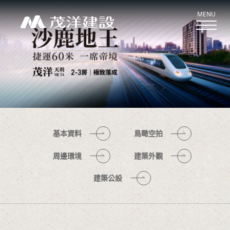
MENU
關於茂洋
ABOUT US
新案鑑賞
CASE
基本資料
鳥瞰空拍
經典作品
周邊環境
建築外觀
CLASSIC
建築公設
最新消息
NEWS