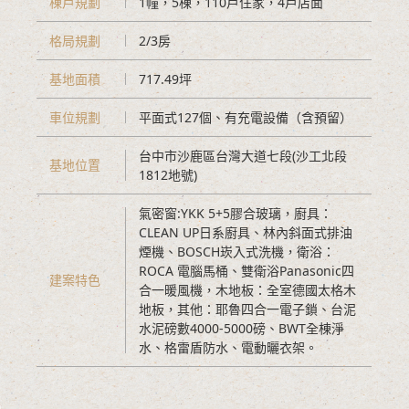
棟戶規劃
1幢，5棟，110戶住家，4戶店面
格局規劃
2/3房
基地面積
717.49坪
車位規劃
平面式127個、有充電設備（含預留）
台中市沙鹿區台灣大道七段(沙工北段
基地位置
1812地號)
氣密窗:YKK 5+5膠合玻璃，廚具：
CLEAN UP日系廚具、林內斜面式排油
煙機、BOSCH崁入式洗機，衛浴：
ROCA 電腦馬桶、雙衛浴Panasonic四
建案特色
合一暖風機，木地板：全室德國太格木
地板，其他：耶魯四合一電子鎖、台泥
水泥磅數4000-5000磅、BWT全棟淨
水、格雷盾防水、電動曬衣架。