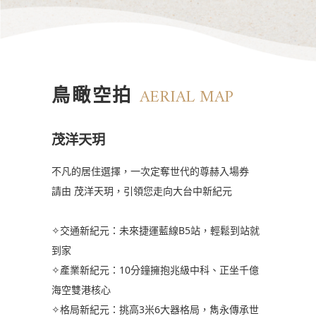
鳥瞰空拍
AERIAL MAP
茂洋天玥
不凡的居住選擇，一次定奪世代的尊赫入場券
請由 茂洋天玥，引領您走向大台中新紀元
✧交通新紀元：未來捷運藍線B5站，輕鬆到站就
到家
✧產業新紀元：10分鐘擁抱兆級中科、正坐千億
海空雙港核心
✧格局新紀元：挑高3米6大器格局，雋永傳承世