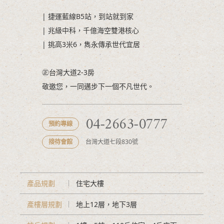
| 捷運藍線B5站，到站就到家
| 兆級中科，千億海空雙港核心
| 挑高3米6，雋永傳承世代宜居
㊣台灣大道2-3房
敬邀您，一同邁步下一個不凡世代。
04-2663-0777
預約專線
接待會館
台灣大道七段830號
產品規劃
住宅大樓
產樓層規劃
地上12層，地下3層