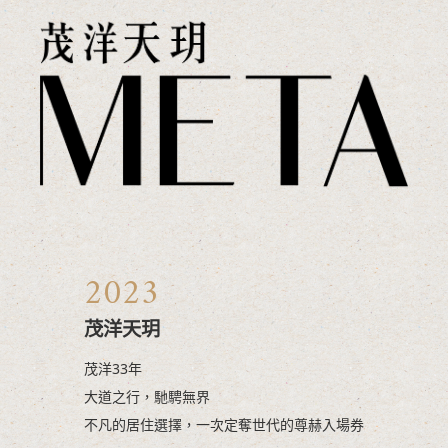
工程進度
WORK
客服中心
SERVICE
2023
茂洋天玥
茂洋33年
大道之行，馳騁無界
不凡的居住選擇，一次定奪世代的尊赫入場券