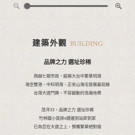
建築外觀
BUILDING
品牌之力 選址珍稀
飛越七期市政、縱橫大台中繁華玥灣
海空雙港、中科玥灣，正坐山海屯發展最前線
台灣大道門牌，不容撼動的浩瀚地標
⠀⠀⠀⠀⠀⠀
茂洋33，品牌之力 選址珍稀
竹林國小首排x捷運到站即到家
已為您在大道之上，預備繁華絕對值